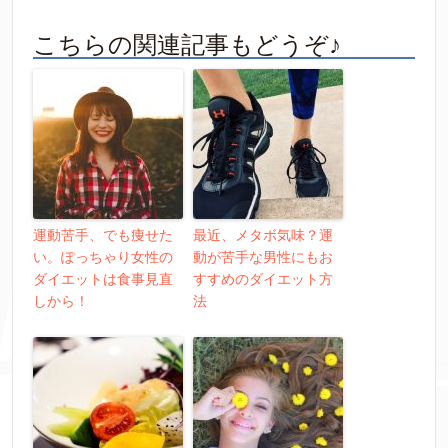
こちらの関連記事もどうぞ♪
運動苦手、でも痩せた
最近、メタボ気味？運
い。ぽっちゃり女性の
動が苦手な男性にもお
ダイエットは食事見直
すすめのダイエット方
しから！
法