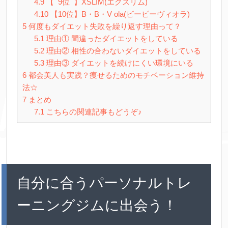
4.9
【 9位 】XSLIM(エクスリム)
4.10
【10位】B・B・V ola(ビービーヴィオラ)
5
何度もダイエット失敗を繰り返す理由って？
5.1
理由① 間違ったダイエットをしている
5.2
理由② 相性の合わないダイエットをしている
5.3
理由③ ダイエットを続けにくい環境にいる
6
都会美人も実践？痩せるためのモチベーション維持
法☆
7
まとめ
7.1
こちらの関連記事もどうぞ♪
自分に合うパーソナルトレ
ーニングジムに出会う！