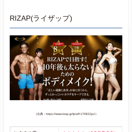
RIZAP(ライザップ)
（出典：https://www.rizap.jp/lp/aff-170822pc/）