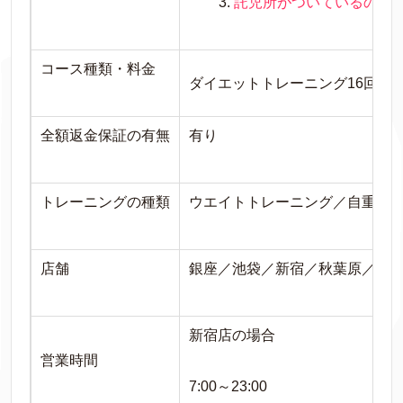
託児所がついているので
コース種類・料金
ダイエットトレーニング16回＋メンテ
全額返金保証の有無
有り
トレーニングの種類
ウエイトトレーニング／自重ト
店舗
銀座／池袋／新宿／
秋葉原／
吉
新宿店の場合
営業時間
7:00～23:00