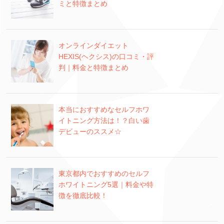
ミと特徴まとめ
オンラインダイエット
HEXIS(ヘクシス)の口コミ・評
判｜料金と特徴まとめ
本当におすすめなセルフホワ
イトニング方法は！？白い歯
デビューのススメ☆
東京都内でおすすめのセルフ
ホワイトニング5選｜料金や特
徴を徹底比較！