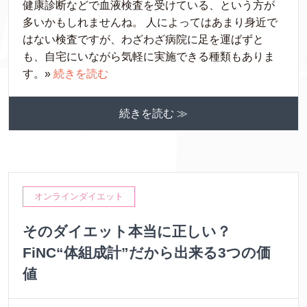
健康診断などで血液検査を受けている、という方が
多いかもしれませんね。 人によってはあまり身近で
はない検査ですが、わざわざ病院に足を運ばずと
も、自宅にいながら気軽に実施できる種類もありま
す。»
続きを読む
続きを読む ≫
オンラインダイエット
そのダイエット本当に正しい？
FiNC“体組成計”だから出来る3つの価
値