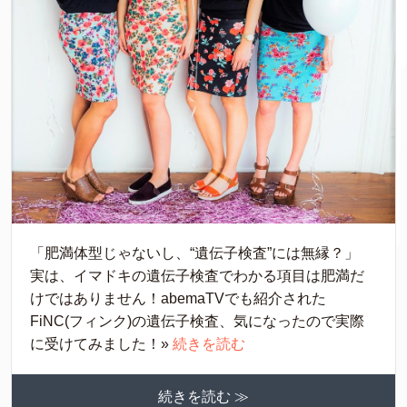
「肥満体型じゃないし、“遺伝子検査”には無縁？」
実は、イマドキの遺伝子検査でわかる項目は肥満だ
けではありません！abemaTVでも紹介された
FiNC(フィンク)の遺伝子検査、気になったので実際
に受けてみました！»
続きを読む
続きを読む ≫