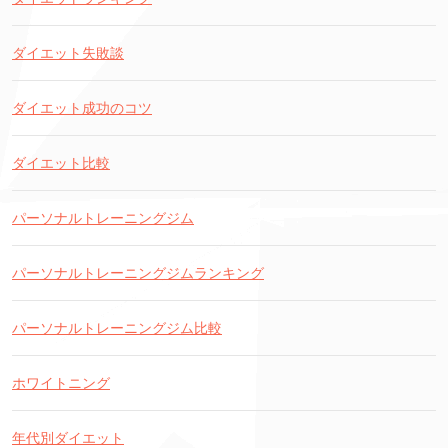
ダイエット失敗談
ダイエット成功のコツ
ダイエット比較
パーソナルトレーニングジム
パーソナルトレーニングジムランキング
パーソナルトレーニングジム比較
ホワイトニング
年代別ダイエット