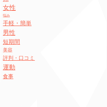
原因
女性
悩み
手軽・簡単
男性
短期間
美容
評判・口コミ
運動
食事