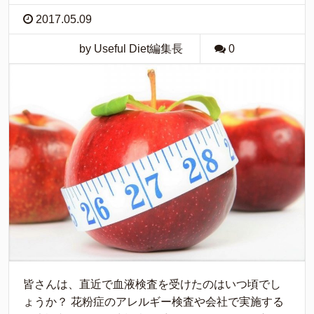
2017.05.09
by Useful Diet編集長
0
皆さんは、直近で血液検査を受けたのはいつ頃でし
ょうか？ 花粉症のアレルギー検査や会社で実施する