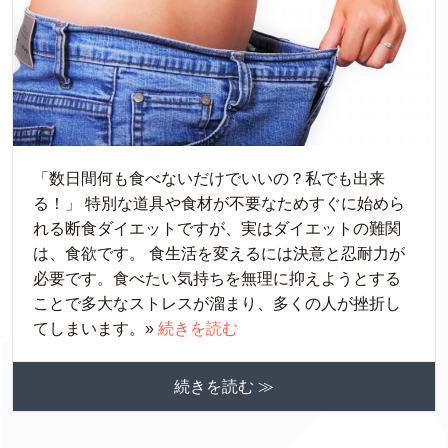
「数日間何も食べないだけでいいの？私でも出来
る！」 特別な道具や食材が不要なためすぐに始めら
れる断食ダイエットですが、実はダイエットの難関
は、食欲です。 食生活を変えるには決意と忍耐力が
必要です。食べたい気持ちを無理に抑えようとする
ことで多大なストレスが溜まり、多くの人が挫折し
てしまいます。»
続きを読む
続きを読む ≫