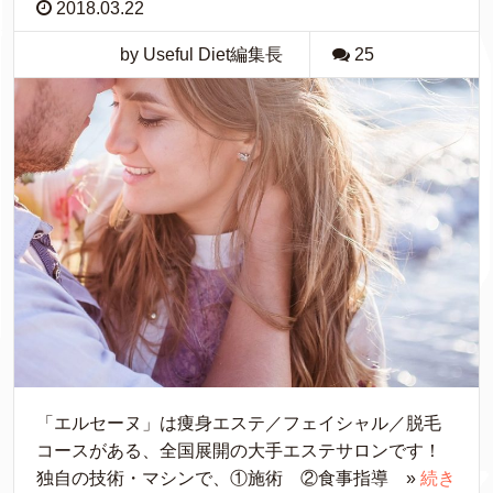
2018.03.22
by Useful Diet編集長
25
「エルセーヌ」は痩身エステ／フェイシャル／脱毛
コースがある、全国展開の大手エステサロンです！
独自の技術・マシンで、①施術 ②食事指導 »
続き