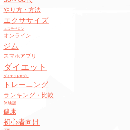
やり方・方法
エクササイズ
エステサロン
オンライン
ジム
スマホアプリ
ダイエット
ダイエットサプリ
トレーニング
ランキング・比較
体験談
健康
初心者向け