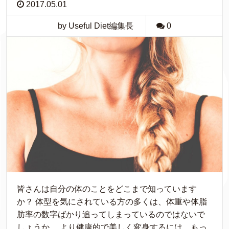
2017.05.01
by Useful Diet編集長
0
皆さんは自分の体のことをどこまで知っています
か？ 体型を気にされている方の多くは、体重や体脂
肪率の数字ばかり追ってしまっているのではないで
しょうか。 より健康的で美しく変身するには、もっ