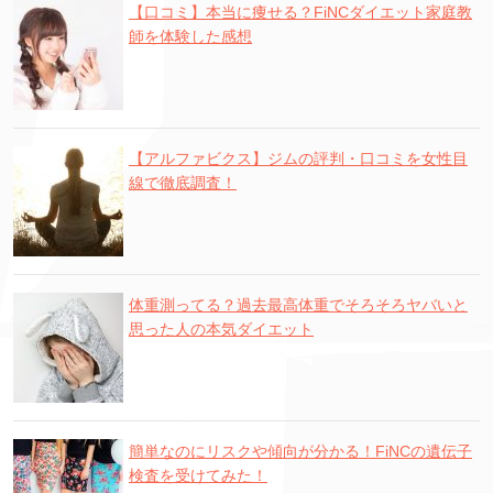
【口コミ】本当に痩せる？FiNCダイエット家庭教
師を体験した感想
【アルファビクス】ジムの評判・口コミを女性目
線で徹底調査！
体重測ってる？過去最高体重でそろそろヤバいと
思った人の本気ダイエット
簡単なのにリスクや傾向が分かる！FiNCの遺伝子
検査を受けてみた！