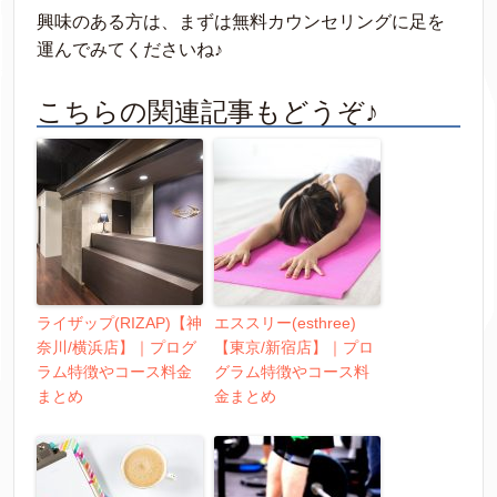
興味のある方は、まずは無料カウンセリングに足を
運んでみてくださいね♪
こちらの関連記事もどうぞ♪
ライザップ(RIZAP)【神
エススリー(esthree)
奈川/横浜店】｜プログ
【東京/新宿店】｜プロ
ラム特徴やコース料金
グラム特徴やコース料
まとめ
金まとめ