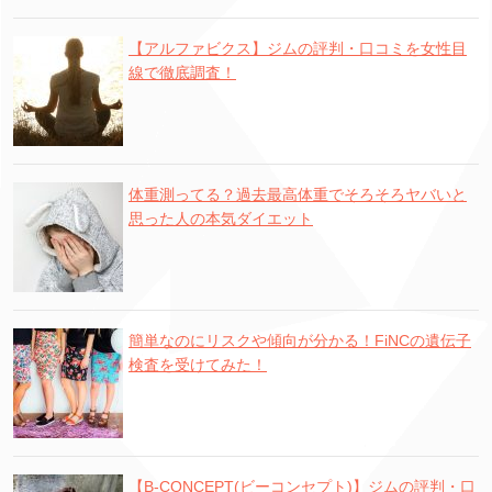
【アルファビクス】ジムの評判・口コミを女性目
線で徹底調査！
体重測ってる？過去最高体重でそろそろヤバいと
思った人の本気ダイエット
簡単なのにリスクや傾向が分かる！FiNCの遺伝子
検査を受けてみた！
【B-CONCEPT(ビーコンセプト)】ジムの評判・口